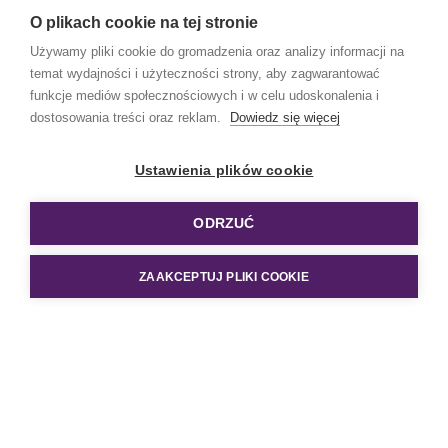
O plikach cookie na tej stronie
Używamy pliki cookie do gromadzenia oraz analizy informacji na
temat wydajności i użyteczności strony, aby zagwarantować
funkcje mediów społecznościowych i w celu udoskonalenia i
dostosowania treści oraz reklam.
Dowiedz się więcej
PÓŁNOC
hostessy Gdynia
Ustawienia plików cookie
hostessy Gdańsk
hostessy Bydgoszcz
ODRZUĆ
POŁUDNIE
hostessy Kielce
hostessy Kraków
ZAAKCEPTUJ PLIKI COOKIE
hostessy Katowice
CENTRUM
hostessy Łódź
hostessy Toruń
hostessy Warszawa
WSCHÓD
hostessy Lublin